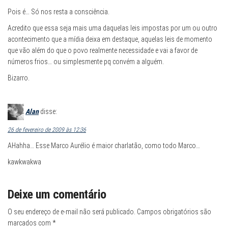
o
o
o
o
o
o
F
T
W
S
L
T
Pois é… Só nos resta a consciência.
a
w
h
k
i
e
c
i
a
y
n
l
Acredito que essa seja mais uma daquelas leis impostas por um ou outro
e
t
t
p
k
e
b
t
s
e
e
g
acontecimento que a mídia deixa em destaque, aquelas leis de momento
o
e
A
(
d
r
o
r
p
a
I
a
que vão além do que o povo realmente necessidade e vai a favor de
k
(
p
b
n
m
números frios… ou simplesmente pq convém a alguém.
(
a
(
r
(
(
a
b
a
e
a
a
b
r
b
e
b
b
Bizarro.
r
e
r
m
r
r
e
e
e
n
e
e
e
m
e
o
e
e
m
n
m
v
m
m
n
o
n
a
n
n
Alan
disse:
o
v
o
j
o
o
v
a
v
a
v
v
a
j
a
n
a
a
26 de fevereiro de 2009 às 12:36
j
a
j
e
j
j
a
n
a
l
a
a
AHahha… Esse Marco Aurélio é maior charlatão, como todo Marco…
n
e
n
a
n
n
e
l
e
)
e
e
l
a
l
l
l
kawkwakwa
a
)
a
a
a
)
)
)
)
Deixe um comentário
O seu endereço de e-mail não será publicado.
Campos obrigatórios são
marcados com
*