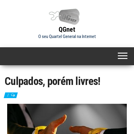
Skip
to
the
content
QGnet
O seu Quartel General na Internet
Culpados, porém livres!
2