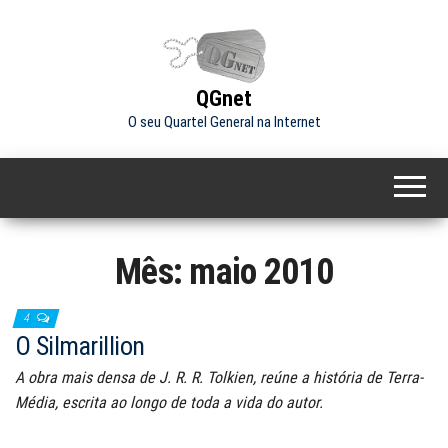
Skip
to
the
content
QGnet
O seu Quartel General na Internet
Mês:
maio 2010
4
O Silmarillion
A obra mais densa de J. R. R. Tolkien, reúne a história de Terra-
Média, escrita ao longo de toda a vida do autor.