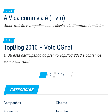
1
A Vida como ela é (Livro)
Amor, traição e tragédias num clássico da literatura brasileira.
1
TopBlog 2010 – Vote QGnet!
O QG está participando do prêmio TopBlog 2010 e contamos
com o seu voto!
Navegação
1
2
Próximo
por
CATEGORIAS
posts
Campanhas
Cinema
Enquetes
Eventos