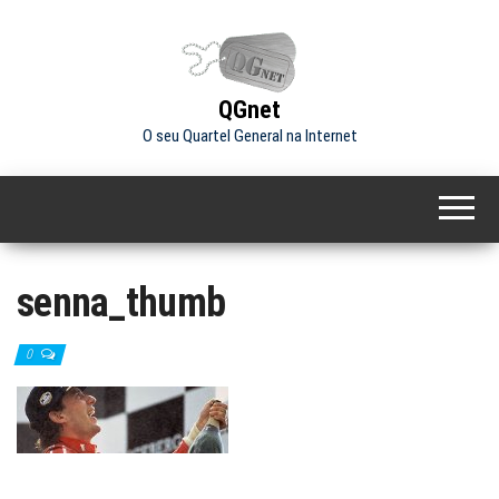
Skip
to
the
content
QGnet
O seu Quartel General na Internet
senna_thumb
0