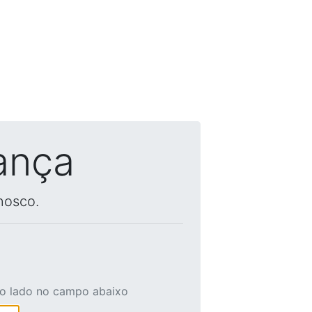
ança
nosco.
ao lado no campo abaixo