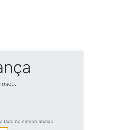
ança
nosco.
ao lado no campo abaixo