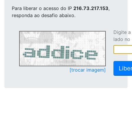
Para liberar o acesso
do IP
216.73.217.153
,
responda ao desafio abaixo.
Digite 
lado no
[trocar imagem]