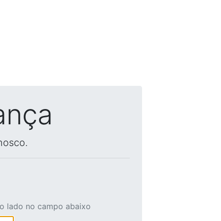
ança
nosco.
ao lado no campo abaixo