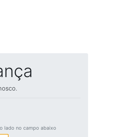
ança
nosco.
ao lado no campo abaixo