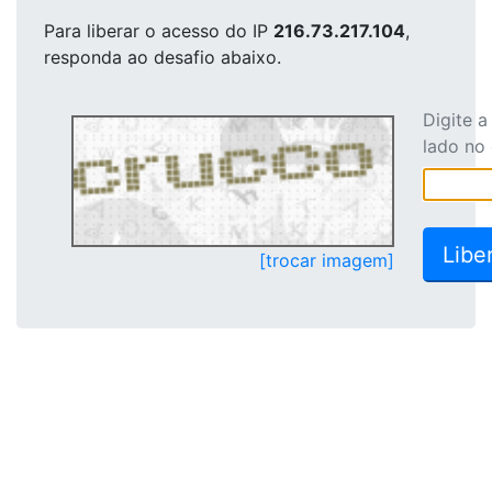
Para liberar o acesso
do IP
216.73.217.104
,
responda ao desafio abaixo.
Digite 
lado no
[trocar imagem]