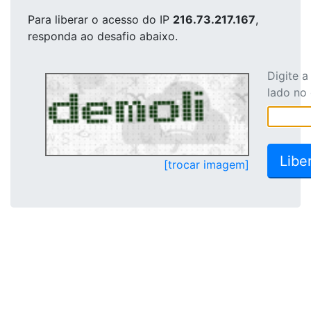
Para liberar o acesso
do IP
216.73.217.167
,
responda ao desafio abaixo.
Digite 
lado no
[trocar imagem]