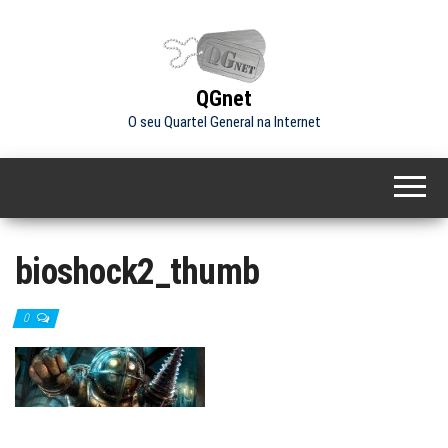
Skip
to
the
content
QGnet
O seu Quartel General na Internet
bioshock2_thumb
0