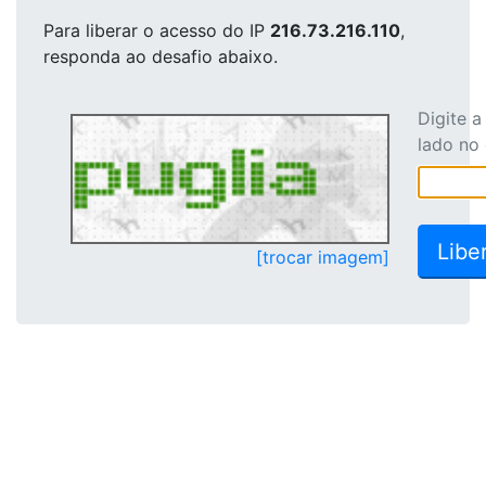
Para liberar o acesso
do IP
216.73.216.110
,
responda ao desafio abaixo.
Digite 
lado no
[trocar imagem]